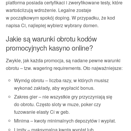
platforma posiada certyfikaci i zweryfikowane testy, które
wartościizują wdrożenie. Legalne zostaje
w początkowym spokój doping. W przypadku, że kod
napisa Ci, najlepiej wybierz wybrany domen.
Jakie są warunki obrotu kodów
promocyjnych kasyno online?
Zwykle, jak każda promocja, są nadane pewne warunki
obrotu – tzw. wagering requirements. Oto najważniejsze:
Wymóg obrotu – liczba razy, w których musisz
wykonać zakłady, aby wypłacić bonus.
Zakres gier – nie wszystkie gry przyczyniają się
do obrotu. Często sloty w muze, poker czy
fuzowanie elasty Ci w geb.
Minima – kwoty minimalnych depozytów i wypłat.
Limity – maksymalna kwota wypłat lub