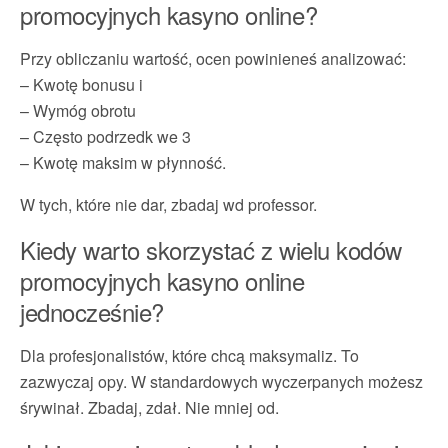
promocyjnych kasyno online?
Przy obliczaniu wartość, ocen powinieneś analizować:
– Kwotę bonusu i
– Wymóg obrotu
– Często podrzedk we 3
– Kwotę maksim w płynność.
W tych, które nie dar, zbadaj wd professor.
Kiedy warto skorzystać z wielu kodów
promocyjnych kasyno online
jednocześnie?
Dla profesjonalistów, które chcą maksymaliz. To
zazwyczaj opy. W standardowych wyczerpanych możesz
śrywinał. Zbadaj, zdał. Nie mniej od.