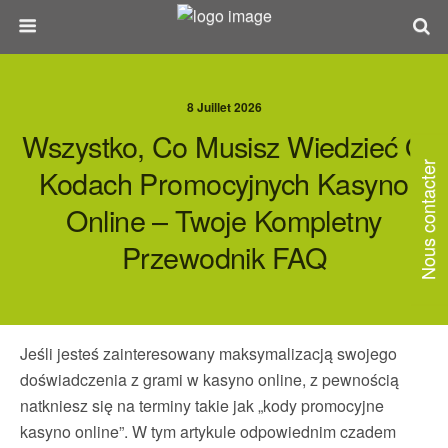
8 Juillet 2026
Wszystko, Co Musisz Wiedzieć O
Nous contacter
Kodach Promocyjnych Kasyno
Online – Twoje Kompletny
Przewodnik FAQ
Jeśli jesteś zainteresowany maksymalizacją swojego
doświadczenia z grami w kasyno online, z pewnością
natkniesz się na terminy takie jak „kody promocyjne
kasyno online”. W tym artykule odpowiednim czadem