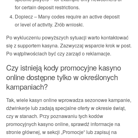
for certain deposit restrictions.
Dopiecz – Many codes require an active deposit
or level of activity. Zrób wnioski.
Po wykluczeniu powyższych sytuacji warto kontaktować
się z supportem kasyna. Zazwyczaj wsparcie krok w post.
Po wątpliwościach być czy zarząd o reklamacje.
Czy istnieją kody promocyjne kasyno
online dostępne tylko w określonych
kampaniach?
Tak, wiele kasyn online wprowadza sezonowe kampanie,
dźwinkerje lub zadają specjalne oferty w okresie świąt,
czy w stanach. Przy poznawaniu tych kodów
promocyjnych kasyno online, sprawdź informacje na
stronie głównej, w sekcji „Promocje” lub zapisuj na