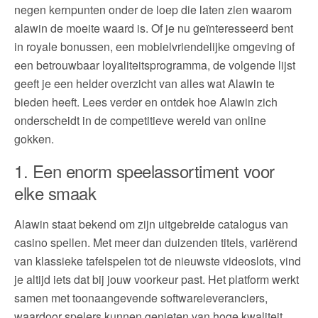
negen kernpunten onder de loep die laten zien waarom
alawin de moeite waard is. Of je nu geïnteresseerd bent
in royale bonussen, een mobielvriendelijke omgeving of
een betrouwbaar loyaliteitsprogramma, de volgende lijst
geeft je een helder overzicht van alles wat Alawin te
bieden heeft. Lees verder en ontdek hoe Alawin zich
onderscheidt in de competitieve wereld van online
gokken.
1. Een enorm speelassortiment voor
elke smaak
Alawin staat bekend om zijn uitgebreide catalogus van
casino spellen. Met meer dan duizenden titels, variërend
van klassieke tafelspelen tot de nieuwste videoslots, vind
je altijd iets dat bij jouw voorkeur past. Het platform werkt
samen met toonaangevende softwareleveranciers,
waardoor spelers kunnen genieten van hoge kwaliteit