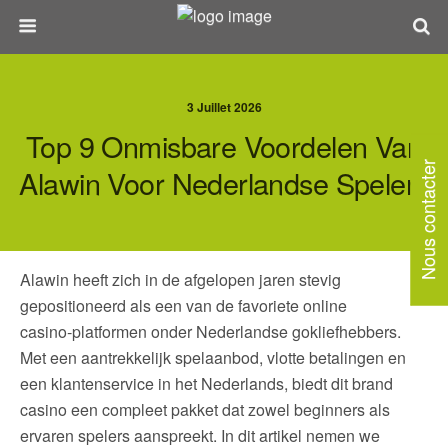
3 Juillet 2026
Top 9 Onmisbare Voordelen Van
Nous contacter
Alawin Voor Nederlandse Spelers
Alawin heeft zich in de afgelopen jaren stevig
gepositioneerd als een van de favoriete online
casino‑platformen onder Nederlandse gokliefhebbers.
Met een aantrekkelijk spelaanbod, vlotte betalingen en
een klantenservice in het Nederlands, biedt dit brand
casino een compleet pakket dat zowel beginners als
ervaren spelers aanspreekt. In dit artikel nemen we