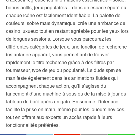
bonus actifs, jeux populaires – dans un espace épuré où
chaque icône est facilement identifiable. La palette de
couleurs, sobre mais dynamique, crée une ambiance de
casino luxueux tout en restant agréable pour les yeux lors
de longues sessions. Lorsque vous parcourez les
différentes catégories de jeux, une fonction de recherche
instantanée apparaît, vous permettant de trouver
rapidement le titre recherché grâce à des filtres par
fournisseur, type de jeu ou popularité. Le dude spin se
manifeste également dans les animations fluides qui
accompagnent chaque action, qu’il s’agisse du
lancement d’une machine à sous ou de la mise à jour du
tableau de bord après un gain. En somme, l’interface
facilite la prise en main, même pour les joueurs novices,
tout en offrant aux experts un accès rapide à leurs
fonctionnalités préférées.