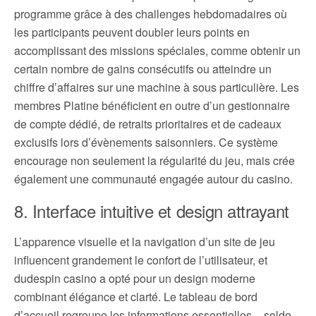
programme grâce à des challenges hebdomadaires où
les participants peuvent doubler leurs points en
accomplissant des missions spéciales, comme obtenir un
certain nombre de gains consécutifs ou atteindre un
chiffre d’affaires sur une machine à sous particulière. Les
membres Platine bénéficient en outre d’un gestionnaire
de compte dédié, de retraits prioritaires et de cadeaux
exclusifs lors d’évènements saisonniers. Ce système
encourage non seulement la régularité du jeu, mais crée
également une communauté engagée autour du casino.
8. Interface intuitive et design attrayant
L’apparence visuelle et la navigation d’un site de jeu
influencent grandement le confort de l’utilisateur, et
dudespin casino a opté pour un design moderne
combinant élégance et clarté. Le tableau de bord
d’accueil regroupe les informations essentielles – solde,