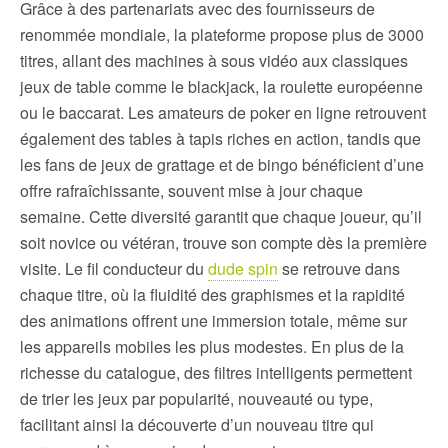
Grâce à des partenariats avec des fournisseurs de
renommée mondiale, la plateforme propose plus de 3000
titres, allant des machines à sous vidéo aux classiques
jeux de table comme le blackjack, la roulette européenne
ou le baccarat. Les amateurs de poker en ligne retrouvent
également des tables à tapis riches en action, tandis que
les fans de jeux de grattage et de bingo bénéficient d’une
offre rafraîchissante, souvent mise à jour chaque
semaine. Cette diversité garantit que chaque joueur, qu’il
soit novice ou vétéran, trouve son compte dès la première
visite. Le fil conducteur du
dude spin
se retrouve dans
chaque titre, où la fluidité des graphismes et la rapidité
des animations offrent une immersion totale, même sur
les appareils mobiles les plus modestes. En plus de la
richesse du catalogue, des filtres intelligents permettent
de trier les jeux par popularité, nouveauté ou type,
facilitant ainsi la découverte d’un nouveau titre qui