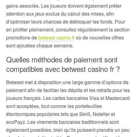
gains associés. Les joueurs doivent également prêter
attention aux jeux exclus du calcul des mises, afin
d’optimiser leurs chances de débloquer les fonds. Pour
en profiter pleinement, consultez régulièrement la section
promotions de
betwest casino fr
où de nouvelles offres
sont ajoutées chaque semaine.
Quelles méthodes de paiement sont
compatibles avec betwest casino fr ?
Betwest met à disposition une large gamme d’options de
paiement afin de faciliter les dépôts et les retraits pour les
joueurs français. Les cartes bancaires Visa et Mastercard
sont acceptées, tout comme les portefeuilles
électroniques populaires tels que Skrill, Neteller et
ecoPayz. Les virements bancaires traditionnels sont
également possibles, bien qu’ils puissent prendre un peu