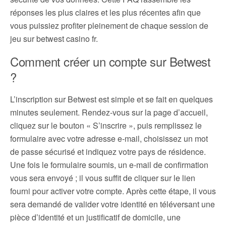
réponses les plus claires et les plus récentes afin que
vous puissiez profiter pleinement de chaque session de
jeu sur betwest casino fr.
Comment créer un compte sur Betwest
?
L’inscription sur Betwest est simple et se fait en quelques
minutes seulement. Rendez‑vous sur la page d’accueil,
cliquez sur le bouton « S’inscrire », puis remplissez le
formulaire avec votre adresse e‑mail, choisissez un mot
de passe sécurisé et indiquez votre pays de résidence.
Une fois le formulaire soumis, un e‑mail de confirmation
vous sera envoyé ; il vous suffit de cliquer sur le lien
fourni pour activer votre compte. Après cette étape, il vous
sera demandé de valider votre identité en téléversant une
pièce d’identité et un justificatif de domicile, une