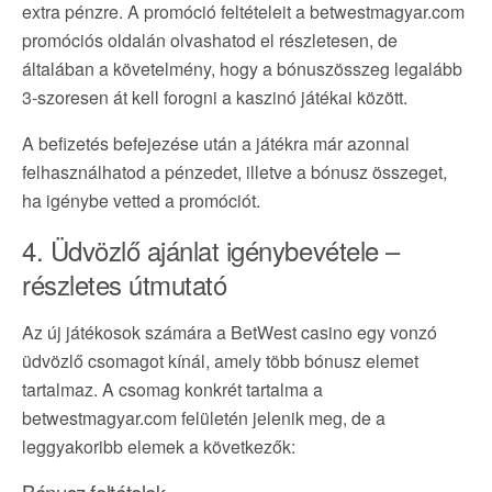
extra pénzre. A promóció feltételeit a betwestmagyar.com
promóciós oldalán olvashatod el részletesen, de
általában a követelmény, hogy a bónuszösszeg legalább
3‑szoresen át kell forogni a kaszinó játékai között.
A befizetés befejezése után a játékra már azonnal
felhasználhatod a pénzedet, illetve a bónusz összeget,
ha igénybe vetted a promóciót.
4. Üdvözlő ajánlat igénybevétele –
részletes útmutató
Az új játékosok számára a BetWest casino egy vonzó
üdvözlő csomagot kínál, amely több bónusz elemet
tartalmaz. A csomag konkrét tartalma a
betwestmagyar.com felületén jelenik meg, de a
leggyakoribb elemek a következők:
Bónusz feltételek