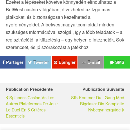
Ezeket a lépéseket követve könnyedén elindulhatsz a
BetWest casino világában, élvezheted az izgalmas
játékokat, és biztonságosan kezelheted a
nyereményeidet. A betwestmagyar.com oldal minden
szükséges információval szolgál, így a főbb feladatok – a
regisztrációtól a kifizetésig – egy helyen elintézhetők. Sok
szerencsét, és jó szórakozást a játékhoz
Partager
Tweeter
Épingler
E-mail
SMS
Publication Précédente
Publication Suivante
Spinboss Casino Vs Les
Slik Kommer Du I Gang Med
Autres Plateformes De Jeu :
Bigclash: Din Komplette
Le Duel En 5 Critères
Nybegynnerguide
Essentiels