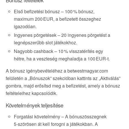
Első befizetési bónusz – 100 % bónusz,
maximum 200 EUR, a befizetett összeghez
igazodóan.
Ingyenes pörgetések – 20 ingyenes pörgetést a
legnépszerűbb slot játékokhoz.
Nagyobb cashback – 10 % visszatérítés egy
hétre, ha a veszteség meghaladja a 100 EUR-t.
A bónusz igénybevételéhez a betwestmagyar.com
felületén a „Bónuszok” szekcióban kattints az „Aktiválás”
gombra, majd erősítsd meg a befizetést, amely a bónusz
feltételeihez kapcsolódik.
Követelmények teljesítése
Forgatási követelmény – A bónuszösszegnek
5‑szörösen át kell forogni a játékokban. A