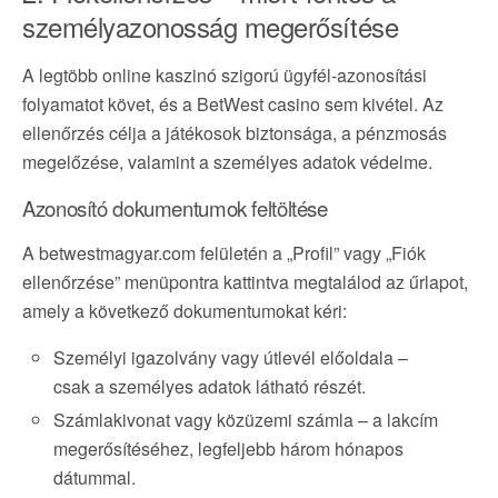
személyazonosság megerősítése
A legtöbb online kaszinó szigorú ügyfél-azonosítási
folyamatot követ, és a BetWest casino sem kivétel. Az
ellenőrzés célja a játékosok biztonsága, a pénzmosás
megelőzése, valamint a személyes adatok védelme.
Azonosító dokumentumok feltöltése
A betwestmagyar.com felületén a „Profil” vagy „Fiók
ellenőrzése” menüpontra kattintva megtalálod az űrlapot,
amely a következő dokumentumokat kéri:
Személyi igazolvány vagy útlevél előoldala –
csak a személyes adatok látható részét.
Számlakivonat vagy közüzemi számla – a lakcím
megerősítéséhez, legfeljebb három hónapos
dátummal.