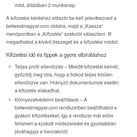
mód, általában 2 munkanap.
A kifizetési kéréshez először be kell jelentkezned a
betwestmagyar.com oldalra, majd a „Kassza”
menüpontban a „Kifizetés” szekciót választani. Itt
megadhatod a kívánt összeget és a kifizetési módot.
Kifizetési idő és tippek a gyors elbíráláshoz
Teljes profil ellenőrzés – Mielőtt kifizetést kérnél,
győződj meg róla, hogy a fiókod teljes körűen
ellenőrizve van. Hiányzó dokumentumok esetén
a kifizetés elakadhat.
Környezetvédelmi beállítások – A
betwestmagyar.com rendszerben beállíthatod a
gyakori kifizetéseket, így a rendszer már előre
felismeri a szokott módszeredet és gyorsabban
jóváhagyja a tranzakciót.