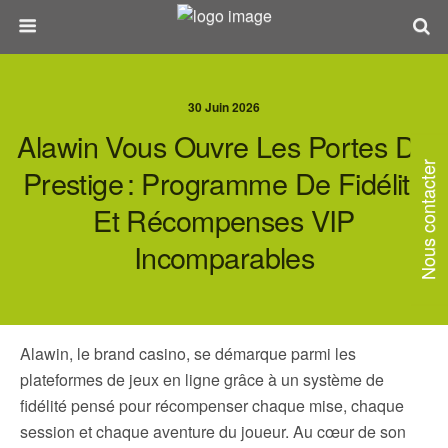
30 Juin 2026
Alawin Vous Ouvre Les Portes Du
Nous contacter
Prestige : Programme De Fidélité
Et Récompenses VIP
Incomparables
Alawin, le brand casino, se démarque parmi les
plateformes de jeux en ligne grâce à un système de
fidélité pensé pour récompenser chaque mise, chaque
session et chaque aventure du joueur. Au cœur de son