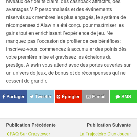
niveaux de fidélité clairs, des cashback attractifs, des
avantages VIP personnalisés et des événements
réservés aux membres les plus engagés, le système de
récompenses d’Alawin a été conçu pour maximiser les
gains tout en enrichissant l’expérience de jeu. Ne
manquez pas l’occasion de profiter de ces bénéfices :
inscrivez‑vous, commencez à accumuler des points dès
votre première mise et gravissez les échelons du
prestige. Alawin vous attend avec des portes ouvertes sur
un univers de jeux, de bonus et de récompenses qui ne
cessent de grandir.
Partager
Tweeter
Épingler
E-mail
SMS
Publication Précédente
Publication Suivante
FAQ Sur Crazytower
La Trajectoire D’un Joueur