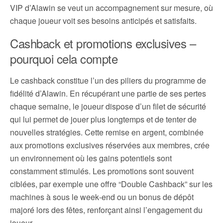
VIP d’Alawin se veut un accompagnement sur mesure, où
chaque joueur voit ses besoins anticipés et satisfaits.
Cashback et promotions exclusives –
pourquoi cela compte
Le cashback constitue l’un des piliers du programme de
fidélité d’Alawin. En récupérant une partie de ses pertes
chaque semaine, le joueur dispose d’un filet de sécurité
qui lui permet de jouer plus longtemps et de tenter de
nouvelles stratégies. Cette remise en argent, combinée
aux promotions exclusives réservées aux membres, crée
un environnement où les gains potentiels sont
constamment stimulés. Les promotions sont souvent
ciblées, par exemple une offre “Double Cashback” sur les
machines à sous le week‑end ou un bonus de dépôt
majoré lors des fêtes, renforçant ainsi l’engagement du
joueur.