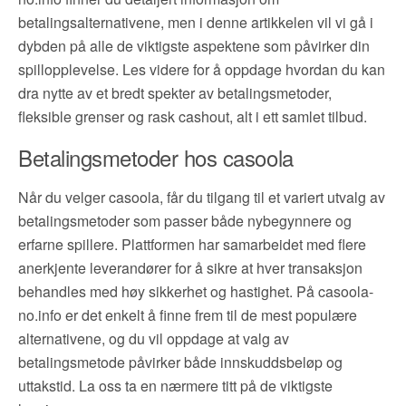
betalingsalternativene, men i denne artikkelen vil vi gå i
dybden på alle de viktigste aspektene som påvirker din
spillopplevelse. Les videre for å oppdage hvordan du kan
dra nytte av et bredt spekter av betalingsmetoder,
fleksible grenser og rask cashout, alt i ett samlet tilbud.
Betalingsmetoder hos casoola
Når du velger casoola, får du tilgang til et variert utvalg av
betalingsmetoder som passer både nybegynnere og
erfarne spillere. Plattformen har samarbeidet med flere
anerkjente leverandører for å sikre at hver transaksjon
behandles med høy sikkerhet og hastighet. På casoola-
no.info er det enkelt å finne frem til de mest populære
alternativene, og du vil oppdage at valg av
betalingsmetode påvirker både innskuddsbeløp og
uttakstid. La oss ta en nærmere titt på de viktigste