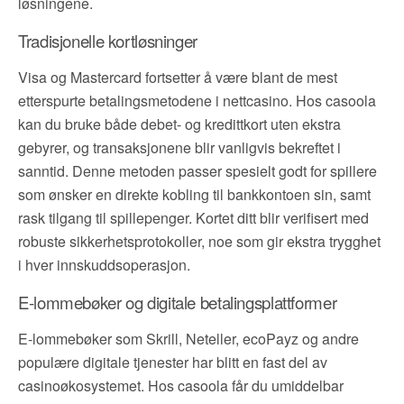
løsningene.
Tradisjonelle kortløsninger
Visa og Mastercard fortsetter å være blant de mest
etterspurte betalingsmetodene i nettcasino. Hos casoola
kan du bruke både debet- og kredittkort uten ekstra
gebyrer, og transaksjonene blir vanligvis bekreftet i
sanntid. Denne metoden passer spesielt godt for spillere
som ønsker en direkte kobling til bankkontoen sin, samt
rask tilgang til spillepenger. Kortet ditt blir verifisert med
robuste sikkerhetsprotokoller, noe som gir ekstra trygghet
i hver innskuddsoperasjon.
E‑lommebøker og digitale betalingsplattformer
E‑lommebøker som Skrill, Neteller, ecoPayz og andre
populære digitale tjenester har blitt en fast del av
casinoøkosystemet. Hos casoola får du umiddelbar