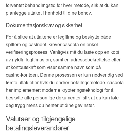
forventet behandlingstid for hver metode, slik at du kan
planlegge uttaket i henhold til dine behov.
Dokumentasjonskrav og sikkerhet
For å sikre at uttakene er legitime og beskytte både
spillere og casinoet, krever casoola en enkel
verifiseringsprosess. Vanligvis må du laste opp en kopi
av gyldig legitimasjon, samt en adressebekreftelse eller
et kontoutskrift som viser samme navn som på
casino‑kontoen. Denne prosessen er kun nødvendig ved
første uttak eller hvis du endrer betalingsmetode. casoola
har implementert moderne krypteringsteknologi for å
beskytte alle personlige dokumenter, slik at du kan føle
deg trygg mens du henter ut dine gevinster.
Valutaer og tilgjengelige
betalingsleverandører